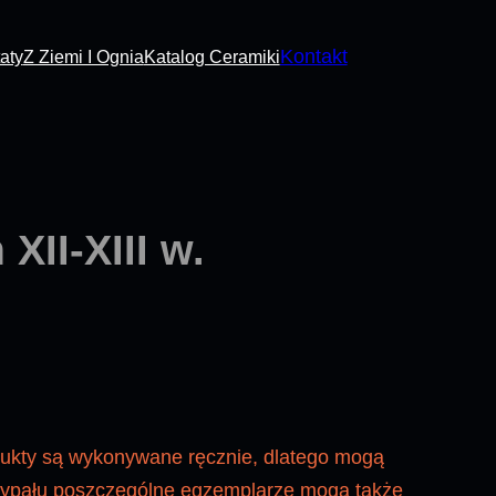
Kontakt
aty
Z Ziemi I Ognia
Katalog Ceramiki
II-XIII w.
dukty są wykonywane ręcznie, dlatego mogą
 wypału poszczególne egzemplarze mogą także