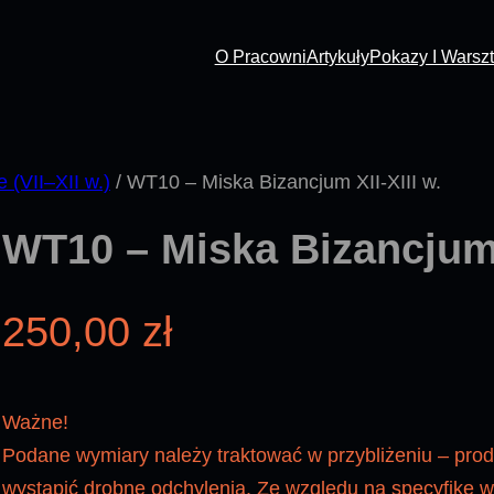
O Pracowni
Artykuły
Pokazy I Warszt
(VII–XII w.)
/ WT10 – Miska Bizancjum XII-XIII w.
WT10 – Miska Bizancjum X
250,00
zł
Ważne!
Podane wymiary należy traktować w przybliżeniu – pro
wystąpić drobne odchylenia. Ze względu na specyfikę