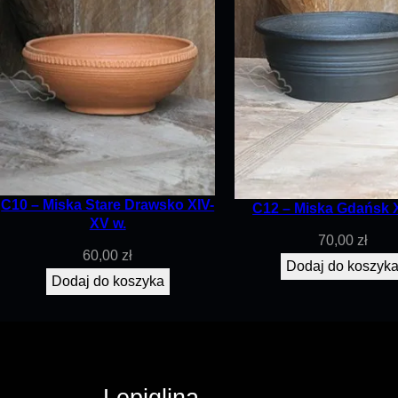
C10 – Miska Stare Drawsko XIV-
C12 – Miska Gdańsk X
XV w.
70,00
zł
60,00
zł
Dodaj do koszyk
Dodaj do koszyka
Lepiglina