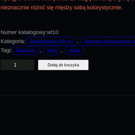
nieznacznie różnić się między sobą kolorystycznie.
Numer katalogowy:
wt10
Kategoria:
, 
Średniowiecze (XIII w.)
Wczesne średniowiecze (VI
Tagi:
, 
, 
Bizancjum
Krym
miska
i
Dodaj do koszyka
l
o
ś
ć
W
T
1