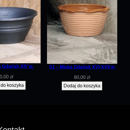
a Gdańsk XIV w.
S1 – Miska Gdańsk XVI-XVII w.
0,00
zł
80,00
zł
 do koszyka
Dodaj do koszyka
Kontakt