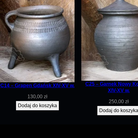
C25 – Garnek Nowy K
C14 – Grapen Gdańsk XIV-XV w.
XIV-XV w.
130,00
zł
250,00
zł
Dodaj do koszyka
Dodaj do koszyk