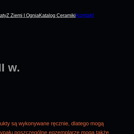
Kontakt
aty
Z Ziemi I Ognia
Katalog Ceramiki
I w.
dukty są wykonywane ręcznie, dlatego mogą
 wypału poszczególne egzemplarze mogą także