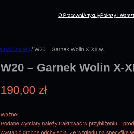
O Pracowni
Artykuły
Pokazy I Warszt
(VII–XII w.)
/ W20 – Garnek Wolin X-XII w.
W20 – Garnek Wolin X-XI
190,00
zł
Ważne!
Podane wymiary należy traktować w przybliżeniu – pro
wystąpić drobne odchylenia. Ze względu na specyfikę