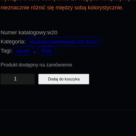
nieznacznie różnić się między sobą kolorystycznie.
Numer katalogowy:
w20
Kategoria:
Wczesne średniowiecze (VII–XII w.)
Tagi:
, 
garnek
Wolin
Produkt dostępny na zamówienie
i
Dodaj do koszyka
l
o
ś
ć
W
2