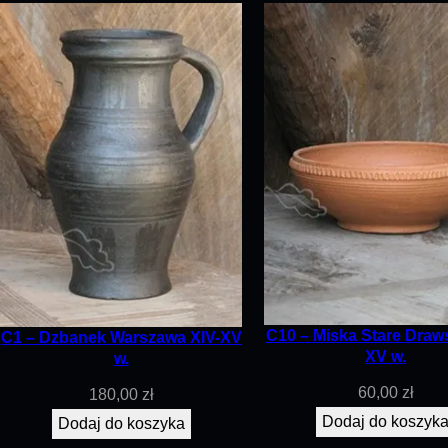
C10 – Miska Stare Draw
C1 – Dzbanek Warszawa XIV-XV
XV w.
w.
60,00
zł
180,00
zł
Dodaj do koszyk
Dodaj do koszyka