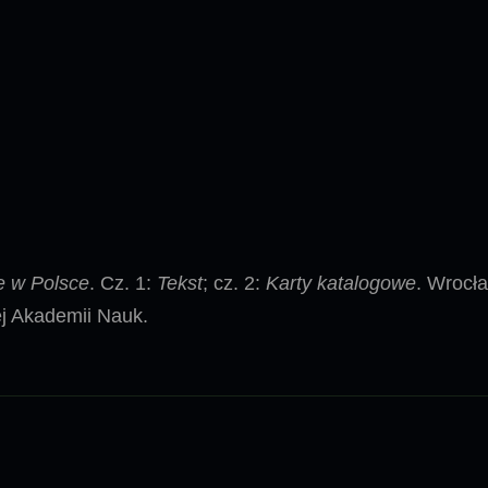
–
K
u
b
e
k
N
o
w
e w Polsce
. Cz. 1:
Tekst
; cz. 2:
Karty katalogowe
. Wroc
y
j Akademii Nauk.
K
o
r
c
z