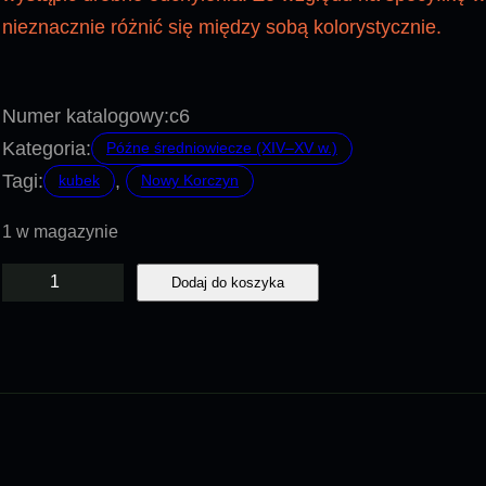
nieznacznie różnić się między sobą kolorystycznie.
Numer katalogowy:
c6
Kategoria:
Późne średniowiecze (XIV–XV w.)
Tagi:
, 
kubek
Nowy Korczyn
1 w magazynie
i
Dodaj do koszyka
l
o
ś
ć
C
6