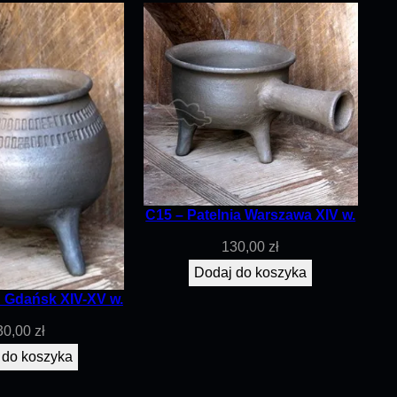
C15 – Patelnia Warszawa XIV w.
130,00
zł
Dodaj do koszyka
 Gdańsk XIV-XV w.
30,00
zł
 do koszyka