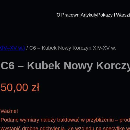
O Pracowni
Artykuły
Pokazy I Warszt
XIV–XV w.)
/ C6 – Kubek Nowy Korczyn XIV-XV w.
C6 – Kubek Nowy Korczy
50,00
zł
Ważne!
Podane wymiary należy traktować w przybliżeniu – pro
wystąpić drobne odchylenia. Ze względu na specyfikę