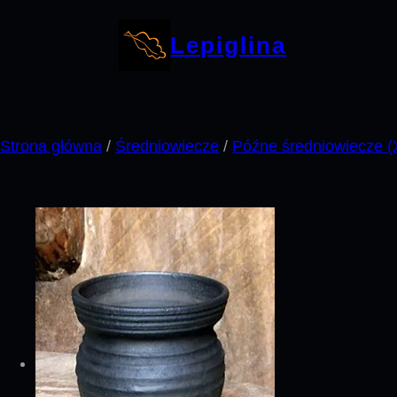
Przejdź
do
Lepiglina
treści
Strona główna
/
Średniowiecze
/
Późne średniowiecze (