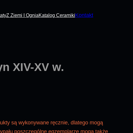
Kontakt
aty
Z Ziemi I Ognia
Katalog Ceramiki
n XIV-XV w.
dukty są wykonywane ręcznie, dlatego mogą
 wypału poszczególne egzemplarze mogą także