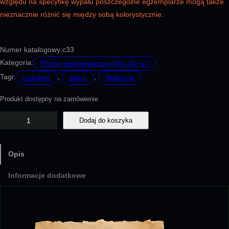
względu na specyfikę wypału poszczególne egzemplarze mogą także
nieznacznie różnić się między sobą kolorystycznie.
Numer katalogowy:
c33
Kategoria:
Późne średniowiecze (XIV–XV w.)
Tagi:
, 
, 
ozdobne
talerz
Walencja
Produkt dostępny na zamówienie
i
Dodaj do koszyka
l
o
Opis
ś
ć
Informacje dodatkowe
C
3
3
–