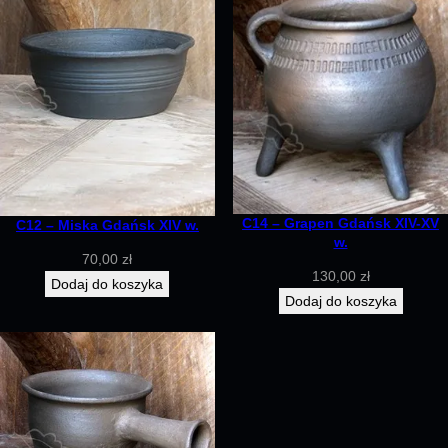
C14 – Grapen Gdańsk XIV-XV
C12 – Miska Gdańsk XIV w.
w.
70,00
zł
130,00
zł
Dodaj do koszyka
Dodaj do koszyka