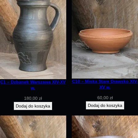
.
C10 – Miska Stare Drawsko XIV-
C1 – Dzbanek Warszawa XIV-XV
XV w.
w.
60,00
zł
180,00
zł
Dodaj do koszyka
Dodaj do koszyka