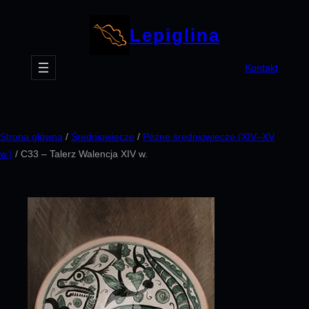
Przejdź
do
Lepiglina
treści
Kontakt
Strona główna
/
Średniowiecze
/
Późne średniowiecze (XIV–XV
w.)
/ C33 – Talerz Walencja XIV w.