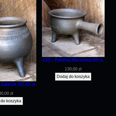
C15 – Patelnia Warszawa XIV w.
130,00
zł
Dodaj do koszyka
 Gdańsk XIV-XV w.
30,00
zł
 do koszyka