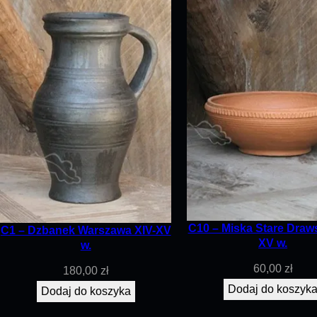
C10 – Miska Stare Draw
C1 – Dzbanek Warszawa XIV-XV
XV w.
w.
60,00
zł
180,00
zł
Dodaj do koszyk
Dodaj do koszyka