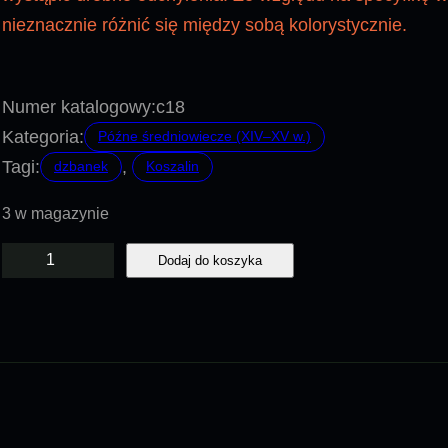
nieznacznie różnić się między sobą kolorystycznie.
Numer katalogowy:
c18
Kategoria:
Późne średniowiecze (XIV–XV w.)
Tagi:
, 
dzbanek
Koszalin
3 w magazynie
i
Dodaj do koszyka
l
o
ś
ć
C
1