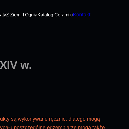
Kontakt
aty
Z Ziemi I Ognia
Katalog Ceramiki
XIV w.
dukty są wykonywane ręcznie, dlatego mogą
 wypału poszczególne egzemplarze mogą także