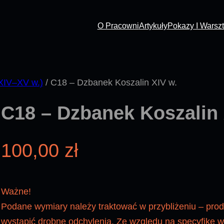
O Pracowni
Artykuły
Pokazy I Warszt
XIV–XV w.)
/ C18 – Dzbanek Koszalin XIV w.
C18 – Dzbanek Koszalin 
100,00
zł
Ważne!
Podane wymiary należy traktować w przybliżeniu – pro
wystąpić drobne odchylenia. Ze względu na specyfikę