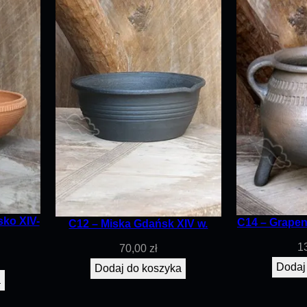
i
n
X
I
V
w
.
sko XIV-
C14 – Grapen
C12 – Miska Gdańsk XIV w.
1
70,00
zł
Dodaj
Dodaj do koszyka
a